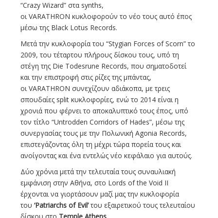
“Crazy Wizard” στα synths,
οι VARATHRON κυκλοφορούν το νέο τους αυτό έπος
μέσω της Black Lotus Records.
Μετά την κυκλοφορία του “Stygian Forces of Scorn” το
2009, του τέταρτου πλήρους δίσκου τους, υπό τη
στέγη της Die Todesrune Records, που σηματοδοτεί
και την επιστροφή στις ρίζες της μπάντας,
οι VARATHRON συνεχίζουν αδιάκοπα, με τρεις
σπουδαίες split κυκλοφορίες, ενώ το 2014 είναι η
χρονιά που φέρνει το αποκαλυπτικό τους έπος, υπό
τον τίτλο “Untrodden Corridors of Hades”, μέσω της
συνεργασίας τους με την Πολωνική Agonia Records,
επιστεγάζοντας όλη τη μέχρι τώρα πορεία τους και
ανοίγοντας και ένα εντελώς νέο κεφάλαιο για αυτούς.
Δύο χρόνια μετά την τελευταία τους συναυλιακή
εμφάνιση στην Αθήνα, στο Lords of the Void II
έρχονται να γιορτάσουν μαζί μας την κυκλοφορία
του
‘Patriarchs of Evil’
του εξαιρετικού τους τελευταίου
δίσκου στο
Temple Athens
.