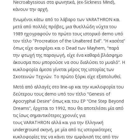
Necroabyssious στα φωνητικά, (ex-Sickness Mind),
κάνουν την αρχή.
Ενωμένοι κάτω από το λάβαρο των VARATHRON και
μετά από πολλές πρόβες, μια θυελλώδη νύχτα του
1989 ηχογραφούν το πρώτο τους ιστορικό demo υπό
τον τίτλο ”Procreation of the Unaltered Evil”. “Η κασέτα”
όπως είχε αναφέρει και ο Dead των Mayhem, “παρά
την φτωχή της παραγωγή, είχε ένα καθαρά βλάσφημο
άκουσμα που μπορούσε να σου διαλύσει το μυαλό”. Η
κυκλοφορία άμεσα γίνεται μέρος της ιστορίας των
Σκοτεινών Τεχνών. Το πρώτο ξόρκι είχε εξαπολυθεί.
Μετά από αλλαγές στο line-up και την κυκλοφορία του
δεύτερου τους demo υπό τον τίτλο “Genesis of
Apocryphal Desire” όπως και του EP “One Step Beyond
Dreams”, έρχεται το 1992, που θα αποτελέσει μία από
τις ίσως σημαντικότερες χρονιές για
τους VARATHRON αλλά και για την Ελληνική
underground σκηνή, με μία από τις ιστορικότερες
κυκλοφορίες της να κάνει την εμφάνισή της από την