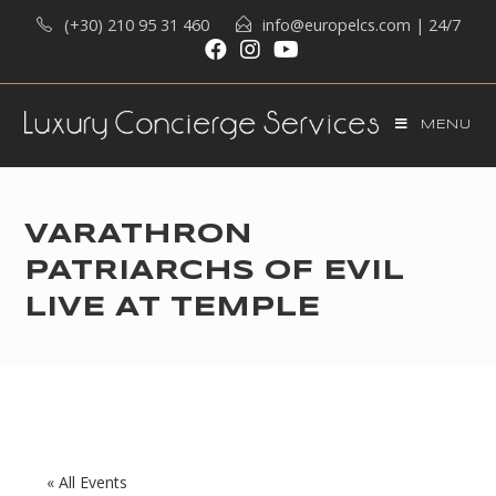
Skip
(+30) 210 95 31 460
info@europelcs.com
| 24/7
to
content
MENU
VARATHRON
PATRIARCHS OF EVIL
LIVE AT TEMPLE
« All Events