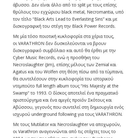
άβυσσο. Δεν είναι άλλο από το split με τους επίσης
θρύλους του εγχώριου black metal, Necromantia, υπό
τον τίτλο “Black Arts Lead to Everlasting Sins” και με
δισκογραφική του στέγη την Black Power Records.
Με μία τόσο ποιοτική κυκλοφορία στα χέρια τους,
οι VARATHRON δεν δυσκολεύονται να βρουν
δισκογραφικό συμβόλαιο και αυτό θα έρθει με την
Cyber Music Records, ενώ η προσθήκη του
Necroslaughter (Jim), επίσης μέλους των Zemial και
Agatus και του Wolfen στη θέση πίσω από τα τύμπανα,
θα συντελέσουν στην κυκλοφορία του ιστορικού
ντεμπούτο full length album τους “His Majesty at the
Swamp” το 1993. Ο δίσκος αποτελεί ένα πραγματικό
αριστούργημα και ένα αμιγές προϊόν Σκότους και
Αβύσσου, γεγονός που συντελεί στη δημιουργία ενός
ισχυρού underground following για τους VARATHRON.
Με τους Mutilator και Necroslaughter να αποχωρούν,
οι Varathron αναγεννώνται από τις στάχτες τους το