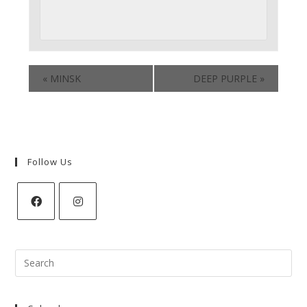
«
MINSK
DEEP PURPLE
»
Follow Us
Search
for: