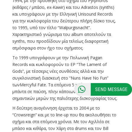
1994, με την προσθήκη στο σχήμα του Pyrphoros
(κιθάρες / μπάσο, ex-Kawir) και του Adrastos (synths)
και υπογράφουν με την Ελληνική Unisound Records
για την κυκλοφορία του δεύτερου πλήρη δίσκο τους,
το 1995, υπό τον τίτλο “Walpurgisnacht”.
Χαρακτηριστικό γνώρισμα του album αποτελούν τα
synths, που προσδίδουν μία τελείως διαφορετική
ατμόσφαιρα στον ήχο του σχήματος.
Το 1999 υπογράφουν με την Πολωνική Pagan
Records και κυκλοφορούν το ΕP “The Lament of
Gods”, με τέσσερις νέες συνθέσεις αλλά και την
συγκλονιστική διασκευή στο “Nuns Have No Fun”
τωνMercyful Fate. Τα επόμενα 5 χρόνια θα βρουν τη
SEND MESSAGE
μπάντα σε παύση, πλην κάποιων επανακυκλοφοριών
σημαντικών μερών της παλιότερης δισκογραφίας τους.
Η δεύτερη αναγέννηση έρχεται το 2004 με το
“Crowsreign” και με το line-up που θα ακολουθήσει το
σχήμα και στα επόμενα χρόνια. Με τον Αχιλλέα σε
μπάσο και κιθάρα, τον Χάρη στα drums και τον Bill