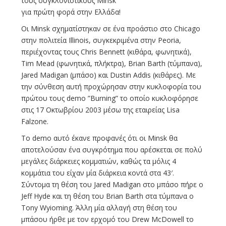
τους συγκλονιστικούς Minsk
για πρώτη φορά στην Ελλάδα!
Οι Minsk σχηματίστηκαν σε ένα προάστιο στο Chicago
στην πολιτεία Illinois, συγκεκριμένα στην Peoria,
περιέχοντας τους Chris Bennett (κιθάρα, φωνητικά),
Tim Mead (φωνητικά, πλήκτρα), Brian Barth (τύμπανα),
Jared Madigan (μπάσο) και Dustin Addis (κιθάρες). Με
την σύνθεση αυτή προχώρησαν στην κυκλοφορία του
πρώτου τους demo ”Burning” το οποίο κυκλοφόρησε
στις 17 Οκτωβρίου 2003 μέσω της εταιρείας Lisa
Falzone.
To demo αυτό έκανε προφανές ότι οι Minsk θα
αποτελούσαν ένα συγκρότημα που αρέσκεται σε πολύ
μεγάλες διάρκειες κομματιών, καθώς τα μόλις 4
κομμάτια του είχαν μία διάρκεια κοντά στα 43′.
Σύντομα τη θέση του Jared Madigan στο μπάσο πήρε ο
Jeff Hyde και τη θέση του Brian Barth στα τύμπανα ο
Tony Wyioming. Άλλη μία αλλαγή στη θέση του
μπάσου ήρθε με τον ερχομό του Drew McDowell το