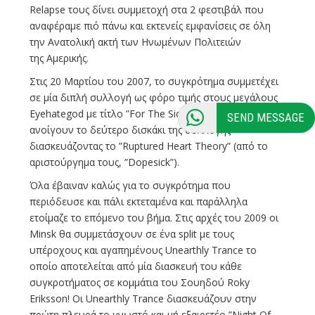
Relapse τους δίνει συμμετοχή στα 2 φεστιβάλ που
αναφέραμε πιό πάνω και εκτενείς εμφανίσεις σε όλη
την Ανατολική ακτή των Ηνωμένων Πολιτειών
της Αμερικής.
Στις 20 Μαρτίου του 2007, το συγκρότημα συμμετέχει
σε μία διπλή συλλογή ως φόρο τιμής στους μεγάλους
Eyehategod με τίτλο ”For The Sick”. Οι Αμερικάνοι
SEND MESSAGE
ανοίγουν το δεύτερο δισκάκι της συλλογής
διασκευάζοντας το ”Ruptured Heart Theory” (από το
αριστούργημα τους, ”Dopesick”).
Όλα έβαιναν καλώς για το συγκρότημα που
περιόδευσε και πάλι εκτεταμένα και παράλληλα
ετοίμαζε το επόμενο του βήμα. Στις αρχές του 2009 οι
Minsk θα συμμετάσχουν σε ένα split με τους
υπέροχους και αγαπημένους Unearthly Trance το
οποίο αποτελείται από μία διασκευή του κάθε
συγκροτήματος σε κομμάτια του Σουηδού Roky
Eriksson! Οι Unearthly Trance διασκευάζουν στην
πρώτη πλευρά το γνωστό και μή εξαιρετέο ”Night Of