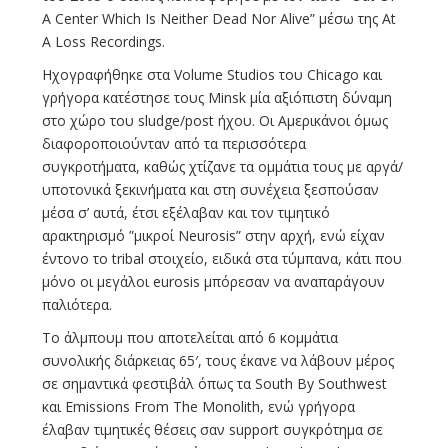
A Center Which Is Neither Dead Nor Alive” μέσω της At
A Loss Recordings.
Ηχογραφήθηκε στα Volume Studios του Chicago και
γρήγορα κατέστησε τους Minsk μία αξιόπιστη δύναμη
στο χώρο του sludge/post ήχου. Οι Αμερικάνοι όμως
διαφοροποιούνταν από τα περισσότερα
συγκροτήματα, καθώς χτίζανε τα ομμάτια τους με αργά/
υποτονικά ξεκινήματα και στη συνέχεια ξεσπούσαν
μέσα σ’ αυτά, έτσι εξέλαβαν και τον τιμητικό
αρακτηρισμό ”μικροί Neurosis” στην αρχή, ενώ είχαν
έντονο το tribal στοιχείο, ειδικά στα τύμπανα, κάτι που
μόνο οι μεγάλοι eurosis μπόρεσαν να αναπαράγουν
παλιότερα.
Το άλμπουμ που αποτελείται από 6 κομμάτια
συνολικής διάρκειας 65′, τους έκανε να λάβουν μέρος
σε σημαντικά φεστιβάλ όπως τα South By Southwest
και Emissions From The Monolith, ενώ γρήγορα
έλαβαν τιμητικές θέσεις σαν support συγκρότημα σε