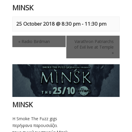
MINSK
25 October 2018 @ 8:30 pm
-
11:30 pm
«
Radio Birdman
Varathron Patriarchs
of Evil live at Temple
»
MINSK
Η Smoke The Fuzz gigs
περήφανα παρουσιάζει