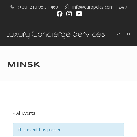
Skip
(+30) 210 95 31 460
info@europelcs.com
| 24/7
to
content
MENU
MINSK
« All Events
This event has passed.