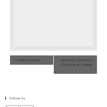
«
Radio Birdman
Varathron Patriarchs
of Evil live at Temple
»
Follow Us