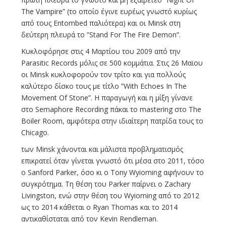
The Vampire” (το οποίο έγινε ευρέως γνωστό κυρίως
από τους Entombed παλιότερα) και οι Minsk στη
δεύτερη πλευρά το ”Stand For The Fire Demon”.
Κυκλοφόρησε στις 4 Μαρτίου του 2009 από την
Parasitic Records μόλις σε 500 κομμάτια. Στις 26 Μαϊου
οι Minsk κυκλοφορούν τον τρίτο και για πολλούς
καλύτερο δίσκο τους με τίτλο ”With Echoes In The
Movement Of Stone”. H παραγωγή και η μίξη γίνανε
στο Semaphore Recording πάκαι το mastering στο Τhe
Boiler Room, αμφότερα στην ιδιαίτερη πατρίδα τους το
Chicago.
των Minsk χάνονται και μάλιστα προβληματισμός
επικρατεί όταν γίνεται γνωστό ότι μέσα στο 2011, τόσο
ο Sanford Parker, όσο κι ο Tony Wyioming αφήνουν το
συγκρότημα. Τη θέση του Parker παίρνει ο Zachary
Livingston, ενώ στην θέση του Wyioming από το 2012
ως το 2014 κάθεται ο Ryan Thomas και το 2014
αντικαθίσταται από τον Kevin Rendleman.