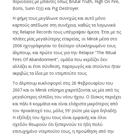
περιοδείες με μπάντες όπως Βrutal Truth, High On Fire,
Boris, Sunn O))) και Pig Destroyer.
Η φήμη τους μεγάλωνε συνεχώς και αυτό μόνο
καρπούς απέδωσε στη συνέχεια, καθώς τα λαγωνικά
της Relapse Records τους υπέγραψαν άμεσα. Έτσι με τις
πλάτες μίας μεγαλύτερης εταιρείας, οι Minsk μέσα στο
2006 ηχογράφησαν το δεύτερο ολοκληρωμένο τους
άλμπουμ, και πρώτο τους για την Relapse ”The Ritual
Fires Of Abandonment”, ομάδα που κερδίζει δεν
αλλάζει κι έτσι σύνθεση, παραγωγός και στούντιο ήταν
ακριβώς τα ίδια με το ντεμπούτο τους.
Το άλμπουμ κυκλοφορεί στις 26 Φεβρουαρίου του
2007 και οι Minsk επίσημα χαιρετίζονται ως μία από τις
μεγαλύτερες ελπίδες του νέου ήχου. Ο δίσκος περιέχει
και πάλι 6 κομμάτια και είναι ελάχιστα μικρότερος από
τον προκάτοχό του, μόλις 59′ (ούτε μία ώρα δηλαδή).
Η εξέλιξη του ήχου τους είναι εμφανής και όλοι
σχεδόν θεωρούν ότι ξεπερνούν το ήδη πολύ
επιτυχημένο ντεμπούτο τους, η προώθηση από την