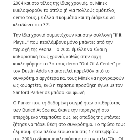
2004 και στο τέλος της ίδιας χρονιάς, οι Minsk
κυκλοφορούν το άτιτλο (ή για πολλούς ομότιτλο)
demo τους, με άλλα 4 κομμάτια και τη διάρκεια να
κλειδώνει στα 37′.
Την ίδια χρονιά συμμετέχουν και στην συλλογή ”If It
Plays…” που περιλάμβανε μόνο μπάντες από την
περιοχή της Peoria. Το 2005 έμελλε να είναι η
καθοριστική τους χρονιά, καθώς στην αρχή
κυκλοφόρησε το 3ο τους demo ”Out Of A Center” με
τον Dustin Addis να αποτελεί παρελθόν από το
συγκρότημα αργότερα και τους Minsk να ηχογραφούν
ως κουαρτέτο, ενώ η τεράστια προσθήκη έγινε με τον
Sanford Parker σε μπάσο και φωνή.
Ο Parker που τη δεδομένη στιγμή ήταν ο κιθαρίστας
των Buried At Sea και έκανε την παραγωγή στο
επερχόμενο ντεμπούτο ους, ως οπαδός της μπάντας
ζήτησε να πάρει θέση στο συγκρότημα. Το πρώτο τους
άλμπουμ ήταν πλέον έτοιμο και στις 17 επτεμβρίου
του 2005 ο δίσκος κυκλοφόρησε με τον τίτλο ”Out Of