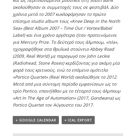
και ως περιπλανώμενοι μουσικοί στη South Bank
ακολούθησαν οι συμμετοχές τους σε φεστιβάλ. Δύο
χρόνια μετά το 2007 κυκλοφόρησαν το πρώτο
επίσημο studio album τους «Knee Deep in the North
Sea» (Βest Album 2007 – Time Out / Vortex/Babel
Label) και ένα χρόνο αργότερα ήταν προτεινόμενοι
για Mercury Prize. Το δεύτερό τους άλμπουμ, «Isla»,
ηχογραφήθηκε στα θρυλικά στούντιο Abbey Road
(2009, Real World) με παραγωγό τον John Leckie
(Radiohead, Stone Roses) κερδίζοντας για ακόμη μία
φορά τους κριτικούς, ενώ το επόμενο ομότιτλο
«Portico Quartet» (Real World) ακολούθησε το 2012.
Μετά από μια σύντομη περίοδο εμφανίσεων ως το
τρίο Portico, επανήλθαν με το τέταρτό τους άλμπουμ
«Art In The Age of Automation» (2017, Gondwana) ως
Portico Quartet τον Αύγουστο του 2017.
+ GOOGLE CALENDAR
+ ICAL EXPORT