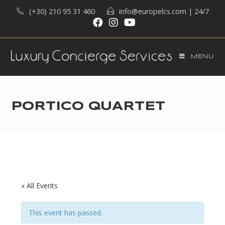
Skip
(+30) 210 95 31 460
info@europelcs.com
| 24/7
to
content
MENU
PORTICO QUARTET
« All Events
This event has passed.