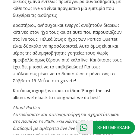
οικείος ξυπνά εντελώς πρωτόγνωρα συναισθήματα, με
κάθε τους live να είναι πραγματικά μία εμπειρία που
διεγείρει τις αισθήσεις.
Δραστήριοι, ανήσυχοι και ενεργοί αναζητούν διαρκώς
κάτι νέο στον ήχο τους και σε αυτό που παρουσιάζουν
στα live τους. Τελικά ίσως ο ήχος των Portico Quartet
είναι δύσκολο να προσδιοριστεί. Αυτό όμως είναι και
μέρος της αδιαμφισβήτητης γοητείας τους. Xωρίς
αμφιβολία όμως ξέρουν από καλά live! Και όποιος τους
έχει δει μπορεί να το επιβεβαιώσει! Για τους
υπόλοιπους μένει να το διαπιστώσετε μόνοι σας το
Σάββατο 19 Μαΐου στο gazarte!
Και όπως ισχυρίζονται και οι ίδιοι: ‘Forget the last
album, we’re back to doing what we do best’.
Αbout Portico
Αυτοδίδακτοι και αυτοδημιούργητοι σχηματίστηκαν
στο Λονδίνο το 2005. Ξεκινώντας τη μουσική τους
SEND MESSAGE
διαδρομή με αμέτρητα live live σε pubs, bars, αλλά