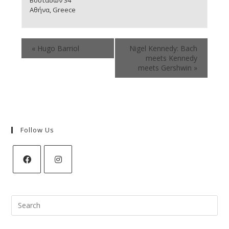
Βουτάδων 34
Αθήνα
,
Greece
«
Hugo Barriol
Nigel Kennedy: Bach
meets Kennedy
meets Gershwin
»
Follow Us
Search
for: