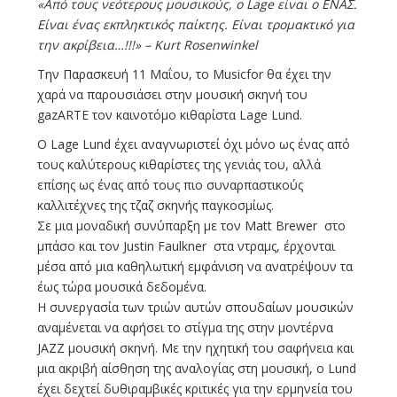
«Από τους νεότερους μουσικούς, ο Lage είναι ο ΕΝΑΣ.
Είναι ένας εκπληκτικός παίκτης. Είναι τρομακτικό για
την ακρίβεια…!!!» – Kurt Rosenwinkel
Την Παρασκευή 11 Μαΐου, το Μusicfor θα έχει την
χαρά να παρουσιάσει στην μουσική σκηνή του
gazARTE τον καινοτόμο κιθαρίστα Lage Lund.
Ο Lage Lund έχει αναγνωριστεί όχι μόνο ως ένας από
τους καλύτερους κιθαρίστες της γενιάς του, αλλά
επίσης ως ένας από τους πιο συναρπαστικούς
καλλιτέχνες της τζαζ σκηνής παγκοσμίως.
Σε μια μοναδική συνύπαρξη με τον Matt Brewer στο
μπάσο και τον Justin Faulkner στα ντραμς, έρχονται
μέσα από μια καθηλωτική εμφάνιση να ανατρέψουν τα
έως τώρα μουσικά δεδομένα.
Η συνεργασία των τριών αυτών σπουδαίων μουσικών
αναμένεται να αφήσει το στίγμα της στην μοντέρνα
JAZZ μουσική σκηνή. Με την ηχητική του σαφήνεια και
μια ακριβή αίσθηση της αναλογίας στη μουσική, ο Lund
έχει δεχτεί δυθιραμβικές κριτικές για την ερμηνεία του