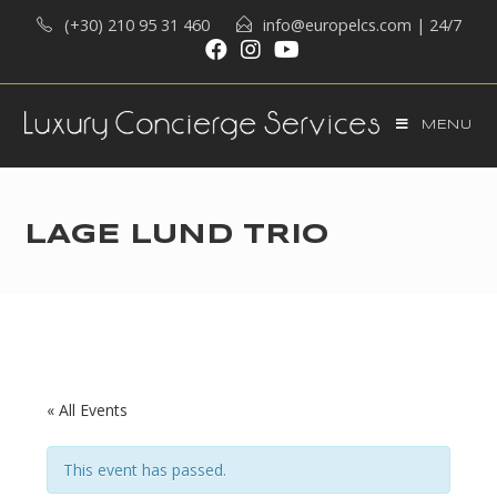
Skip
(+30) 210 95 31 460
info@europelcs.com
| 24/7
to
content
MENU
LAGE LUND TRIO
« All Events
This event has passed.