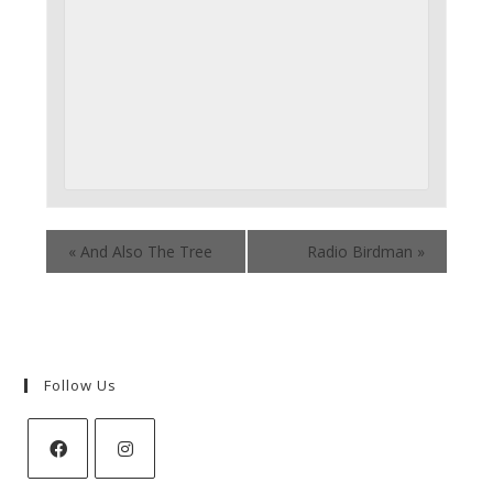
«
And Also The Tree
Radio Birdman
»
Follow Us