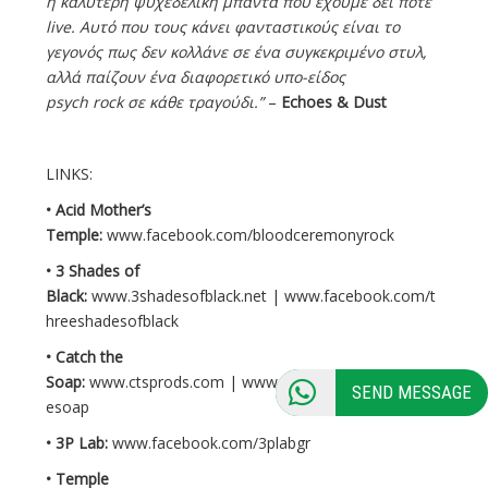
η καλύτερη ψυχεδελική μπάντα που έχουμε δει ποτέ
live
. Αυτό που τους κάνει φανταστικούς είναι το
γεγονός πως δεν κολλάνε σε ένα συγκεκριμένο στυλ,
αλλά παίζουν ένα διαφορετικό υπο-είδος
psych
rock
σε κάθε τραγούδι.”
–
Echoes
& Dust
LINKS:
• Acid Mother’s
Temple:
www.facebook.com/bloodceremonyrock
• 3 Shades of
Black:
www.3shadesofblack.net
|
www.facebook.com/t
hreeshadesofblack
• Catch the
Soap:
www.ctsprods.com
|
www.facebook.com/catchth
SEND MESSAGE
esoap
• 3P Lab:
www.facebook.com/3plabgr
• Temple