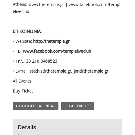
Athens:
www.thetemple.gr
|
www.facebook.com/templ
eliveclub
ΕΠΙΚΟΙΝΩΝΙΑ:
• Website:
http
://
thetemple
.
gr
• FB:
www
.
facebook
.
com
/
templeliveclub
• Τηλ.:
30 210 3468523
• E-mail:
stathis@thetemple.gr
,
jim@thetemple.gr
All Events
Buy Ticket
+ GOOGLE CALENDAR
+ ICAL EXPORT
Details