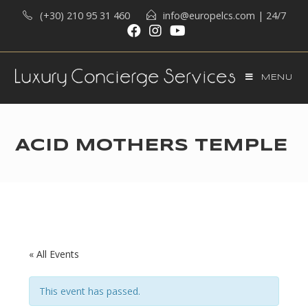
Skip
(+30) 210 95 31 460
info@europelcs.com
| 24/7
to
content
MENU
ACID MOTHERS TEMPLE
« All Events
This event has passed.