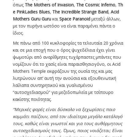
όπως
Τ
he
Mothers
of
Invasion
,
Τ
he
Cosmic
Inferno
,
Τ
h
e
Pink
Ladies
Blues
,
Τ
he
Incredible
Strange
Band
,
Acid
Mothers
Guru
Guru
και
Space
Paranoid
μεταξύ άλλων,
με τον πυρήνα ωστόσο να είναι παραμένει πάντα ο
ίδιος.
Με πάνω από 100 κυκλοφορίες τα τελευταία 20 χρόνια
και σε μια εποχή που ο όρος ψυχεδέλεια έχει γίνει
ψωμοτύρι από αναρίθμητες τυχάρπαστες μπάντες που
νομίζουν ότι το χασίς είναι παραισθησιογόνο, οι Acid
Mothers Temple εκφράζουν της ουσία της και μας
λυτρώνουν απ’ αυτή την ανούσια και εξουθενωτική
λαίλαπα συντηρητικού και γυαλισμένου
“αυτοσχεδιασμού” για μεζεδοπωλεία με τσίπουρο
κακίστης ποιότητας.
“Μερικές φορές είναι δύσκολο να ξεχωρίσεις ποιο
κομμάτι παίζουν, από τον ιδιαίτερα μεγάλο κατάλογό
τους, καθώς είναι γνωστοί και για τους αυθόρμητους
αυτοσχεδιασμούς τους. Όμως, ποιος νοιάζεται; Είναι