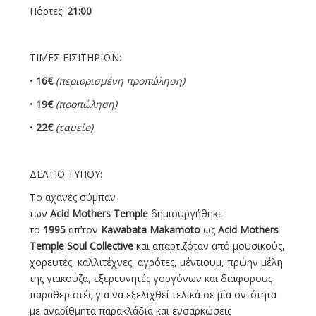
Πόρτες:
21:00
ΤΙΜΕΣ ΕΙΣΙΤΗΡΙΩΝ:
•
16€
(περιορισμένη προπώληση)
•
19€
(προπώληση)
•
22€
(ταμείο)
ΔΕΛΤΙΟ ΤΥΠΟΥ:
Το αχανές σύμπαν
των
Acid
Mothers
Temple
δημιουργήθηκε
το
1995
απ’τον
Kawabata
Makamoto
ως
Acid
Mothers
Temple
Soul
Collective
και απαρτιζόταν από μουσικούς,
χορευτές, καλλιτέχνες, αγρότες, μέντιουμ, πρώην μέλη
της γιακούζα, εξερευνητές γοργόνων και διάφορους
παραθεριστές για να εξελιχθεί τελικά σε μία οντότητα
με αναρίθμητα παρακλάδια και ενσαρκώσεις