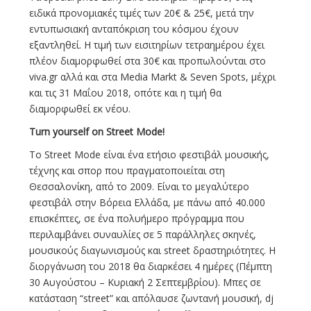
ειδικά προνομιακές τιμές των 20€ & 25€, μετά την
εντυπωσιακή ανταπόκριση του κόσμου έχουν
εξαντληθεί. Η τιμή των εισιτηρίων τετραημέρου έχει
πλέον διαμορφωθεί στα 30€ και προπωλούνται στο
viva.gr αλλά και στα Media Markt & Seven Spots, μέχρι
και τις 31 Μαΐου 2018, οπότε και η τιμή θα
διαμορφωθεί εκ νέου.
Turn yourself on Street Mode!
To Street Mode είναι ένα ετήσιο φεστιβάλ μουσικής,
τέχνης και σπορ που πραγματοποιείται στη
Θεσσαλονίκη, από το 2009. Είναι το μεγαλύτερο
φεστιβάλ στην Βόρεια Ελλάδα, με πάνω από 40.000
επισκέπτες, σε ένα πολυήμερο πρόγραμμα που
περιλαμβάνει συναυλίες σε 5 παράλληλες σκηνές,
μουσικούς διαγωνισμούς και street δραστηριότητες. Η
διοργάνωση του 2018 θα διαρκέσει 4 ημέρες (Πέμπτη
30 Αυγούστου – Κυριακή 2 Σεπτεμβρίου). Μπες σε
κατάσταση “street” και απόλαυσε ζωντανή μουσική, dj