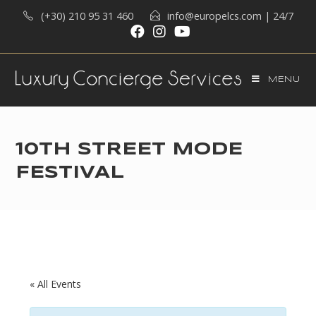
Skip
(+30) 210 95 31 460
info@europelcs.com
| 24/7
to
content
MENU
10TH STREET MODE
FESTIVAL
« All Events