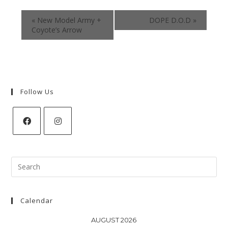
«
New Model Army +
DOPE D.O.D
»
Coyote’s Arrow
Follow Us
Search
for:
Calendar
AUGUST 2026