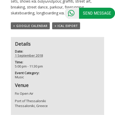
sets, shows και διαγωνισμούς graffiti, street art,
breaking, street dance, parkour, freerunning,
skateboarding, longboarding και πολλά ακόμη!
SEND MESSAGE
+ GOOGLE CALENDAR
+ ICAL EXPORT
Details
Date:
1 September 2018
Time:
5:00 pm - 11:30 pm
Event Category:
Music
Venue
Fix Open Air
Port of Thessaloniki
Thessaloniki
,
Greece